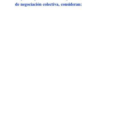
de negociación colectiva, consideran:
Apoyo en análisis y
preparación de estado de
situación previo al
vencimiento de los
instrumentos vigentes,
incluyendo el proceso de
servicios mínimos en caso de
requerirse.
Asesoría para definición de mesa negociadora
y talleres de formación en competencias
negociadoras.